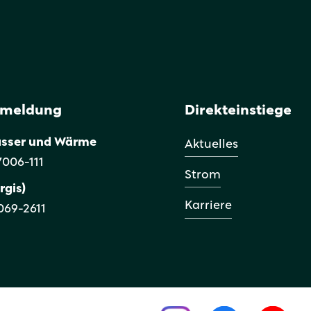
smeldung
Direkteinstiege
asser und Wärme
Aktuelles
 7006-111
Strom
rgis)
Karriere
9069-2611