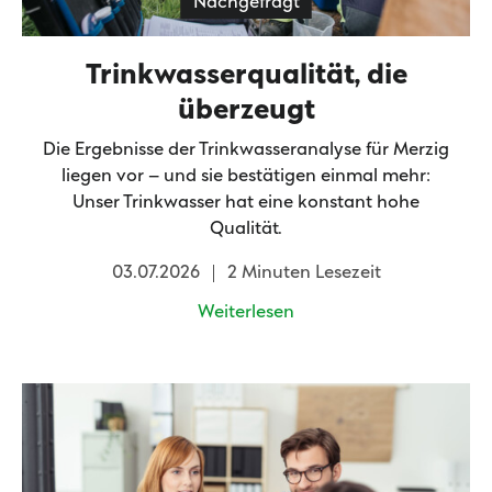
Nachgefragt
Zeilenabstand ve
Graustufen
Trinkwasserqualität, die
Großer Mauszeig
überzeugt
Die Ergebnisse der Trinkwasseranalyse für Merzig
Lesehilfe
liegen vor – und sie bestätigen einmal mehr:
Links unterstrei
Unser Trinkwasser hat eine konstant hohe
Qualität.
Animationen aus
03.07.2026
2 Minuten Lesezeit
Hoher Kontrast
Weiterlesen