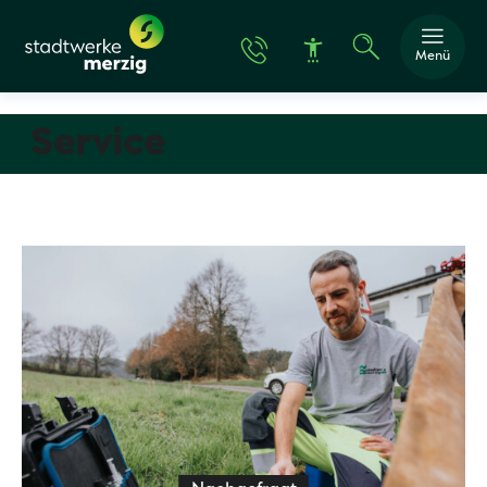
Menü
Service
Schrift vergröße
Schrift verkleine
Wortabstand ver
Wortabstand ver
Zeilenabstand v