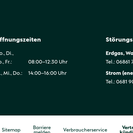
ffnungszeiten
Störung
., Di.,
Erdgas, W
., Fr.:
08:00–12:30 Uhr
Tel.: 06861
., Mi., Do.:
14:00–16:00 Uhr
Strom (ene
Tel.: 0681 
Barriere
Vert
Sitemap
Verbraucherservice
melden
künd