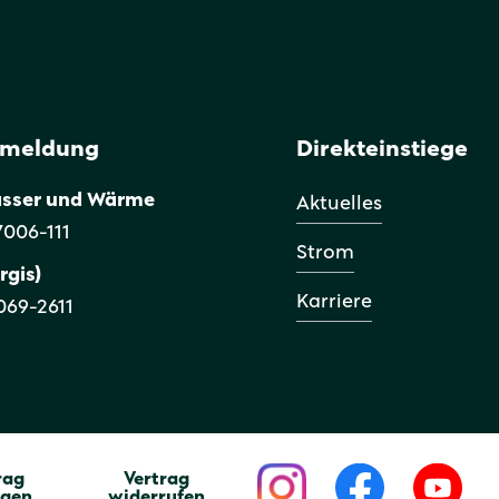
smeldung
Direkteinstiege
asser und Wärme
Aktuelles
 7006-111
Strom
rgis)
Karriere
9069-2611
rag
Vertrag
igen
widerrufen