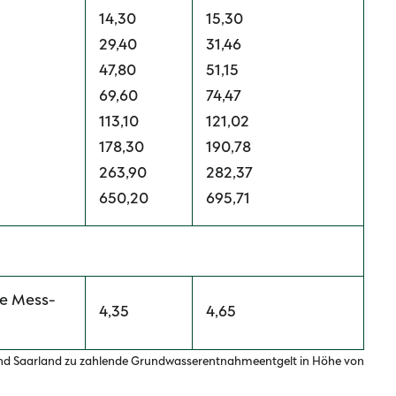
14,30
15,30
29,40
31,46
47,80
51,15
69,60
74,47
113,10
121,02
178,30
190,78
263,90
282,37
650,20
695,71
he Mess-
4,35
4,65
and Saarland zu zahlende Grundwasserentnahmeentgelt in Höhe von