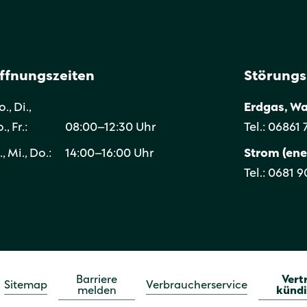
ffnungszeiten
Störung
., Di.,
Erdgas, W
., Fr.:
08:00–12:30 Uhr
Tel.: 06861
., Mi., Do.:
14:00–16:00 Uhr
Strom (ene
Tel.: 0681 
Barriere
Vert
Sitemap
Verbraucherservice
melden
künd