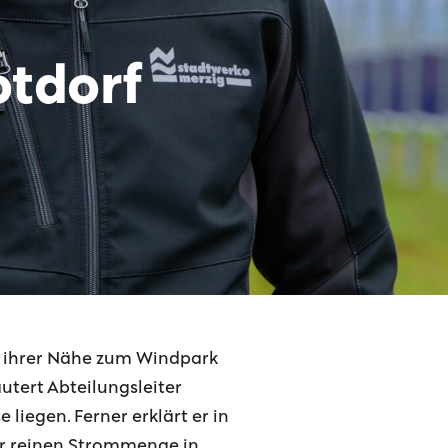
tdorf
d ihrer Nähe zum Windpark
äutert Abteilungsleiter
iegen. Ferner erklärt er in
r reinen Strommenge in