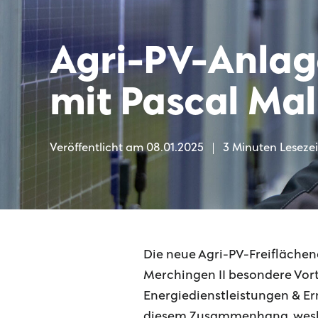
Agri-PV-Anlag
mit Pascal Mal
Veröffentlicht am
08.01.2025
3 Minuten Lesezei
Die neue Agri-PV-Freifläche
Merchingen II besondere Vortei
Energiedienstleistungen & Ern
diesem Zusammenhang, wesha