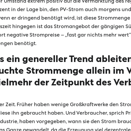
ser Umstand extrem positiv auf die Vermarktung des r
uzent in der Lage bin, den PV-Strom auch morgens un
 wenn er dringend benötigt wird, ist diese Strommenge
gszeit hingegen ist das Stromangebot der gängigen S
rt negative Strompreise – „fast gar nichts mehr wert“ i
engen benötigt.
s ein genereller Trend ableite
uchte Strommenge allein im 
vielmehr der Zeitpunkt des Ve
er Zeit. Früher haben wenige Großkraftwerke den Stro
diese ihn gebraucht haben. Und Verbraucher, sprich P
ndustrie, haben vorgegeben, wann sie den Strom br
as Ganze gewandelt, da die Erzeugung viel dezentral