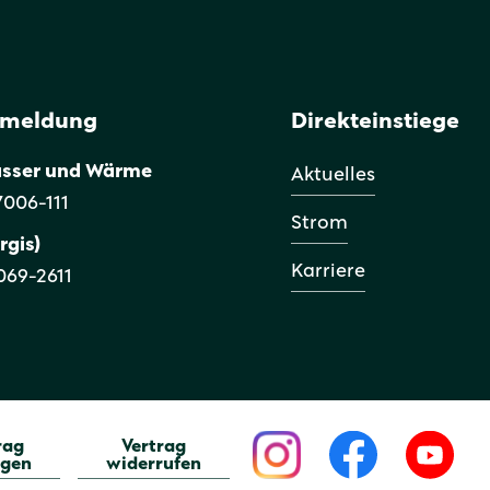
smeldung
Direkteinstiege
asser und Wärme
Aktuelles
 7006-111
Strom
rgis)
Karriere
9069-2611
rag
Vertrag
igen
widerrufen