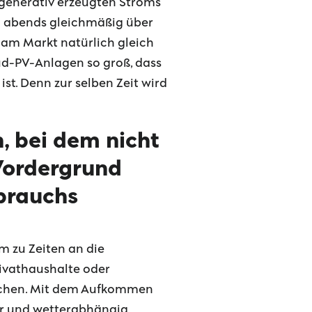
egenerativ erzeugten Stroms
d abends gleichmäßig über
 am Markt natürlich gleich
üd-PV-Anlagen so groß, dass
st. Denn zur selben Zeit wird
n, bei dem nicht
Vordergrund
rbrauchs
m zu Zeiten an die
rivathaushalte oder
auchen. Mit dem Aufkommen
er und wetterabhängig