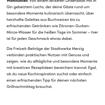
Wohlfühlen
: Von einem leckeren Linsensalat mit in
Zeilenabstand ve
Gin gebeiztem Lachs, der deine Gäste rund um
Graustufen
besondere Momente kulinarisch überrascht, über
herzhafte Galettes aus Buchweizen bis zu
Großer Mauszeig
erfrischenden Getränken wie Zitronen-Gurken-
Minze-Wasser für die heißen Tage im Sommer – hier
Lesehilfe
ist für jeden Geschmack etwas dabei.
Links unterstrei
Die Freizeit-Beiträge der Stadtwerke Merzig
Animationen aus
verbinden praktischen Nutzen mit Genuss und
zeigen, wie du alltägliche und besondere Momente
Hoher Kontrast
mit kreativen Rezeptideen bereichern kannst. Egal,
ob du neue Kochinspiration suchst oder einfach
einen erfrischenden Tipp für deinen nächsten
Grillnachmittag brauchst.