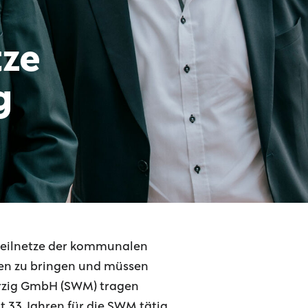
tze
g
teilnetze der kommunalen
den zu bringen und müssen
Merzig GmbH (SWM) tragen
it 33 Jahren für die SWM tätig