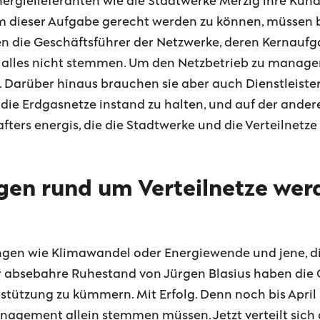
ergielieferanten wie die Stadtwerke Merzig ihre Kunde
m dieser Aufgabe gerecht werden zu können, müssen
nen die Geschäftsführer der Netzwerke, deren Kernaufga
s alles nicht stemmen. Um den Netzbetrieb zu managen,
Darüber hinaus brauchen sie aber auch Dienstleister.
e Erdgasnetze instand zu halten, und auf der andere
ters energis, die die Stadtwerke und die Verteilnetze
gen rund um Verteilnetze we
gen wie Klimawandel oder Energiewende und jene, die 
 absebahre Ruhestand von Jürgen Blasius haben die 
tützung zu kümmern. Mit Erfolg. Denn noch bis April h
agement allein stemmen müssen. Jetzt verteilt sich