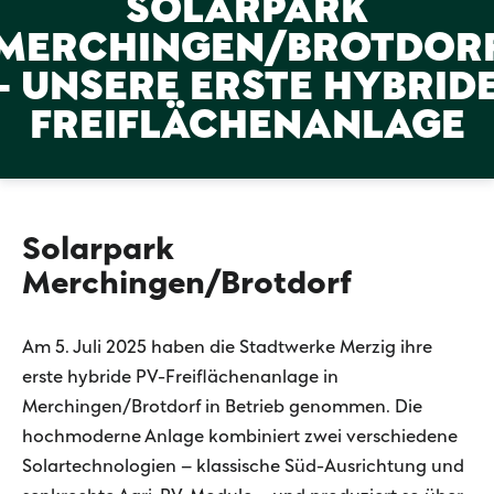
SOLARPARK
Zeilenabstand ve
MERCHINGEN/BROTDOR
Graustufen
- UNSERE ERSTE HYBRID
Großer Mauszeig
FREIFLÄCHENANLAGE
Lesehilfe
Links unterstrei
Solarpark
Animationen aus
Merchingen/Brotdorf
Hoher Kontrast
Am 5. Juli 2025 haben die Stadtwerke Merzig ihre
erste hybride PV-Freiflächenanlage in
Merchingen/Brotdorf in Betrieb genommen. Die
hochmoderne Anlage kombiniert zwei verschiedene
Solartechnologien – klassische Süd-Ausrichtung und