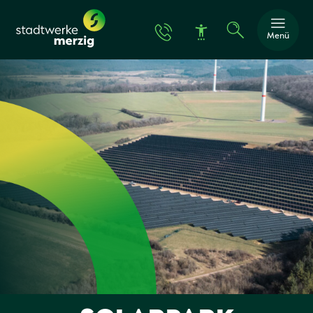
Menü
Schrift vergröße
Schrift verkleine
Wortabstand ver
Wortabstand ver
Zeilenabstand v