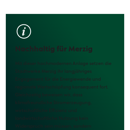
Nachhaltig für Merzig
Mit dieser hochmodernen Anlage setzen die
Stadtwerke Merzig ihr langjähriges
Engagement für die Energiewende und
regionale Wertschöpfung konsequent fort.
Gleichzeitig beweisen wir, dass
klimafreundliche Stromerzeugung,
wirtschaftliche Effizienz und
landwirtschaftliche Nutzung kein
Widerspruch sein müssen, sondern