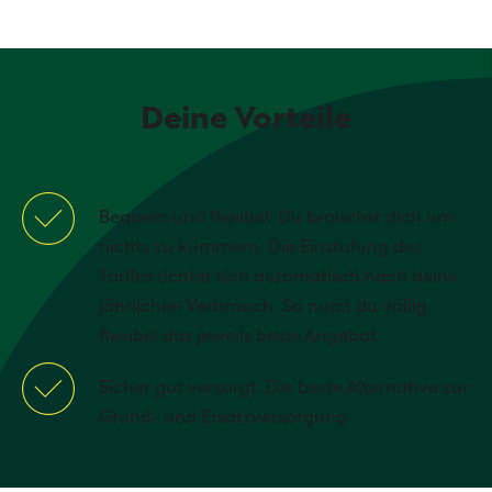
Deine Vorteile
Bequem und flexibel: Du brauchst dich um
nichts zu kümmern. Die Einstufung des
Tarifes richtet sich automatisch nach deine
jährlichen Verbrauch. So nutzt du völlig
flexibel das jeweils beste Angebot.
Sicher gut versorgt: Die beste Alternative zur
Grund- und Ersatzversorgung