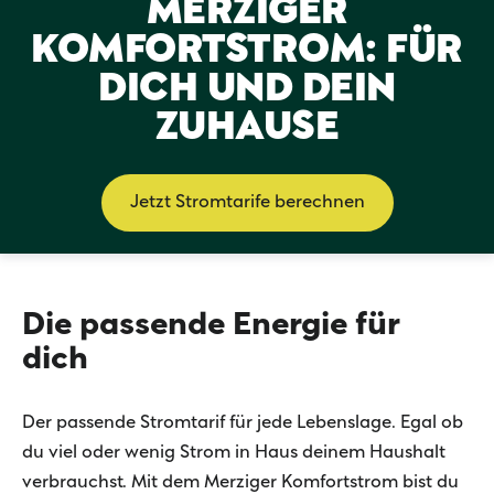
MERZIGER
Zeilenabstand ve
KOMFORTSTROM: FÜR
Graustufen
DICH UND DEIN
Großer Mauszeig
ZUHAUSE
Lesehilfe
Links unterstrei
Jetzt Stromtarife berechnen
Animationen aus
Hoher Kontrast
Die passende Energie für
dich
Der passende Stromtarif für jede Lebenslage. Egal ob
du viel oder wenig Strom in Haus deinem Haushalt
verbrauchst. Mit dem Merziger Komfortstrom bist du