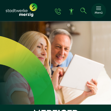
Menü
Schrift vergröße
Schrift verkleine
Wortabstand ver
Wortabstand ver
Zeilenabstand v